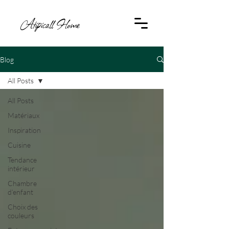
Atipicall Home
Blog
All Posts
All Posts
Matériaux
Inspiration
Cuisine
Tendance
intérieur
Chambre
d’enfant
Choix des
couleurs