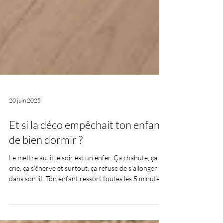
20 juin 2025
Et si la déco empêchait ton enfant
de bien dormir ?
Le mettre au lit le soir est un enfer. Ça chahute, ça
crie, ça s’énerve et surtout, ça refuse de s’allonger
dans son lit. Ton enfant ressort toutes les 5 minutes
pour un si ou ça. Un autre bisous, un dernier câlin. Tu
as tout essayé. Rester calme, te fâcher, expliquer par