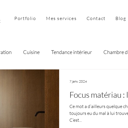
Portfolio
Mes services
Contact
Blog
ration
Cuisine
Tendance intérieur
Chambre d
preneuriat
Salon
Séjour
7 janv. 2024
Focus matériau : 
Ce mot a d’ailleurs quelque ch
toujours eu du mal à lui trouv
C’est...