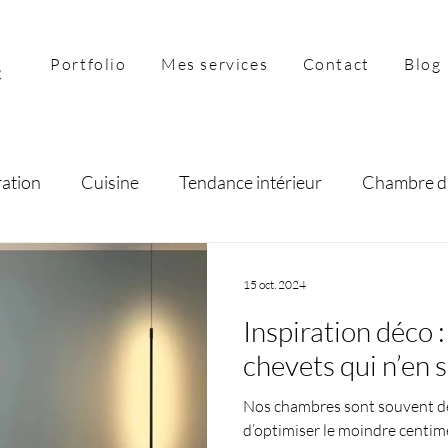
Portfolio
Mes services
Contact
Blog
ration
Cuisine
Tendance intérieur
Chambre d
preneuriat
Salon
Séjour
15 oct. 2024
Inspiration déco 
chevets qui n’en s
Nos chambres sont souvent des
d’optimiser le moindre centimè