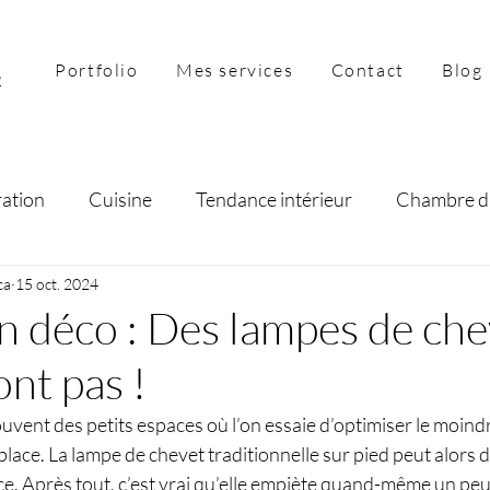
Portfolio
Mes services
Contact
Blog
ration
Cuisine
Tendance intérieur
Chambre d
ca
preneuriat
15 oct. 2024
Salon
Séjour
on déco : Des lampes de che
ont pas !
vent des petits espaces où l’on essaie d’optimiser le moind
 place. La lampe de chevet traditionnelle sur pied peut alors 
e. Après tout, c’est vrai qu’elle empiète quand-même un peu 