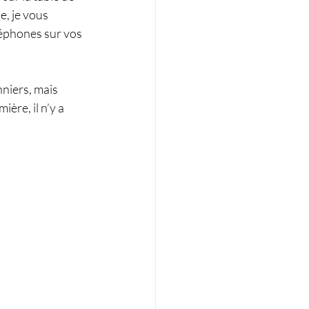
, je vous 
léphones sur vos 
nniers, mais 
ière, il n’y a 