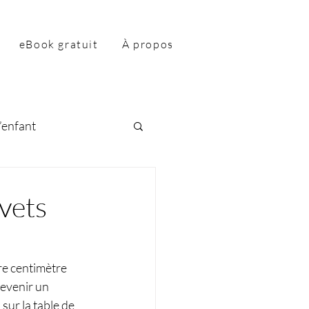
eBook gratuit
À propos
’enfant
vets
re centimètre 
devenir un 
sur la table de 