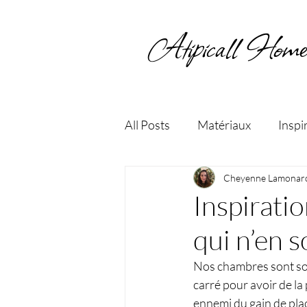
Atipicall Home
All Posts
Matériaux
Inspi
Choix des couleurs
Cheyenne Lamonar
Entre
Inspirati
qui n’en s
Nos chambres sont sou
carré pour avoir de la
ennemi du gain de plac